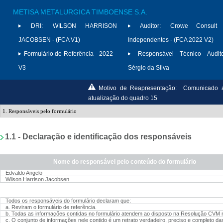
METISA METALURGICA TIMBOENSE S.A.
DRI:
WILSON HARRISON
Auditor:
Crowe Consult A
JACOBSEN - (FCA V1)
Independentes - (FCA 2022 V2)
Formulário de Referência - 2022 -
Responsável Técnico Audito
V3
Sérgio da Silva
Motivo de Reapresentação:
Comunicado a
atualização do quadro 15