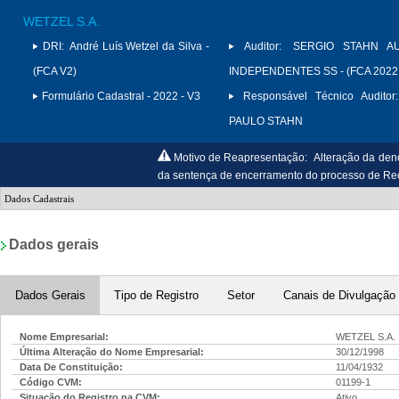
WETZEL S.A.
DRI:
André Luís Wetzel da Silva -
Auditor:
SERGIO STAHN A
(FCA V2)
INDEPENDENTES SS - (FCA 2022
Formulário Cadastral - 2022 - V3
Responsável Técnico Auditor:
PAULO STAHN
Motivo de Reapresentação:
Alteração da den
da sentença de encerramento do processo de Rec