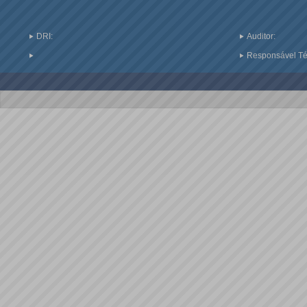
DRI:
Auditor:
Responsável Téc