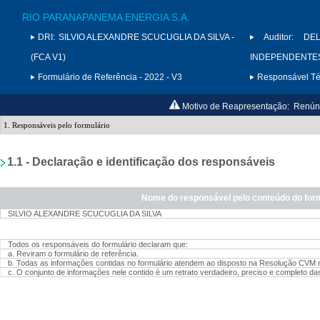
RIO PARANAPANEMA ENERGIA S.A.
DRI:
SILVIO ALEXANDRE SCUCUGLIA DA SILVA -
Auditor:
DE
(FCA V1)
INDEPENDENTES 
Formulário de Referência - 2022 - V3
Responsável Téc
Motivo de Reapresentação:
Renúnc