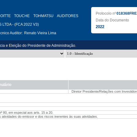
Protocolo nº
018368FRE
LOITTE TOUCHE TOHMATSU AUDITORES
Data do Documento
LTDA - (FCA 2022 V3)
2022
nico Auditor:
Renato Vieira Lima
ia e Eleição do Presidente de Administração.