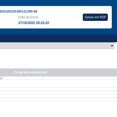
202220220300121200-66
Data do Envio
-
Salvar em PDF
27/10/2022 20:22:22