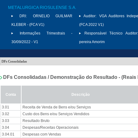
METALURGICA RIOSULENSE S.A.
DRI:
ORNELIO GUILMAR
Auditor:
VGA Auditores Indepe
KLEBER - (FCA V1)
(FCA 2022 V1)
Informações Trimestrais -
Responsável Técnico Auditor
30/09/2022 - V1
pereira Amorim