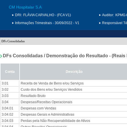
CM Hospitalar S.A
DRI:
FLÁVIA CARVALHO - (FCA V1)
Auditor:
KPMG A
Informações Trimestrais - 30/09/2022 - V1
Responsável Téc