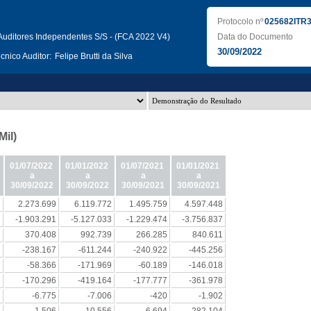
Protocolo nº
025682ITR
uditores Independentes S/S - (FCA 2022 V4)
Data do Documento
30/09/2022
nico Auditor:
Felipe Brutti da Silva