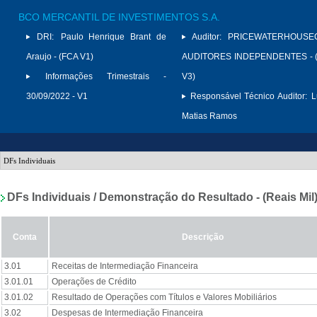
BCO MERCANTIL DE INVESTIMENTOS S.A.
DRI:
Paulo Henrique Brant de
Auditor:
PRICEWATERHOUSE
Araujo - (FCA V1)
AUDITORES INDEPENDENTES - (
Informações Trimestrais -
V3)
30/09/2022 - V1
Responsável Técnico Auditor:
L
Matias Ramos