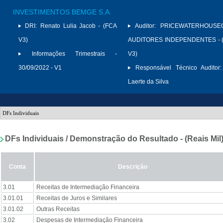
INVESTIMENTOS BEMGE S.A.
DRI:
Renato Lulia Jacob - (FCA
Auditor:
PRICEWATERHOUSE
V3)
AUDITORES INDEPENDENTES - (
Informações Trimestrais -
V3)
30/09/2022 - V1
Responsável Técnico Auditor:
Laerte da Silva