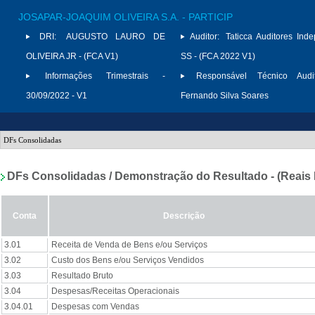
JOSAPAR-JOAQUIM OLIVEIRA S.A. - PARTICIP
DRI:
AUGUSTO LAURO DE
Auditor:
Taticca Auditores Ind
OLIVEIRA JR - (FCA V1)
SS - (FCA 2022 V1)
Informações Trimestrais -
Responsável Técnico Audit
30/09/2022 - V1
Fernando Silva Soares