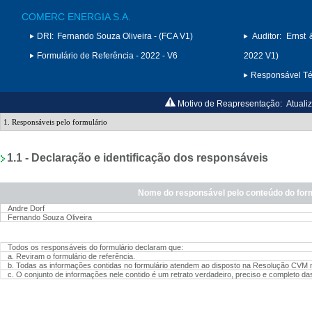
COMERC ENERGIA S.A.
DRI:
Fernando Souza Oliveira - (FCA V1)
Auditor:
Ernst 
Formulário de Referência - 2022 - V6
2022 V1)
Responsável Téc
Motivo de Reapresentação:
Atuali