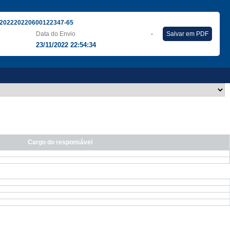
202220220600122347-65
Data do Envio
-
Salvar em PDF
23/11/2022 22:54:34