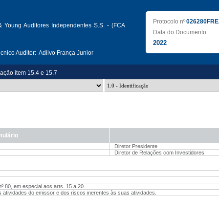
Protocolo nº
026280FRE
& Young Auditores Independentes S.S. - (FCA
Data do Documento
2022
nico Auditor:
Adilvo França Junior
zação item 15.4 e 15.7