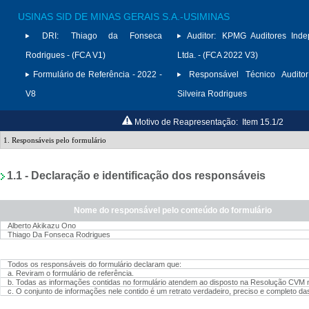
USINAS SID DE MINAS GERAIS S.A.-USIMINAS
DRI:
Thiago da Fonseca
Auditor:
KPMG Auditores Inde
Rodrigues - (FCA V1)
Ltda. - (FCA 2022 V3)
Formulário de Referência - 2022 -
Responsável Técnico Auditor
V8
Silveira Rodrigues
Motivo de Reapresentação:
Item 15.1/2