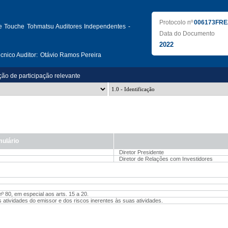
Protocolo nº
006173FRE
te Touche Tohmatsu Auditores Independentes -
Data do Documento
2022
nico Auditor:
Otávio Ramos Pereira
ção de participação relevante