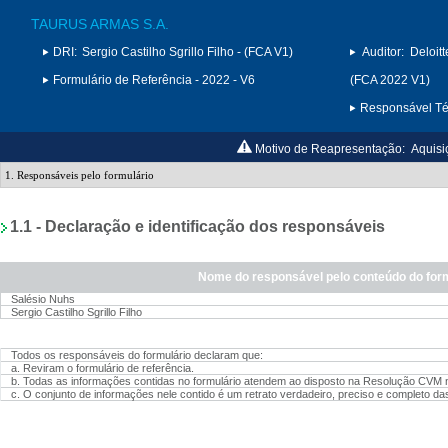
TAURUS ARMAS S.A.
DRI:
Sergio Castilho Sgrillo Filho - (FCA V1)
Auditor:
Deloit
Formulário de Referência - 2022 - V6
(FCA 2022 V1)
Responsável Téc
Motivo de Reapresentação:
Aquisi