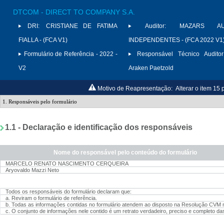
DTCOM - DIRECT TO COMPANY S.A.
DRI:
CRISTIANE DE FATIMA
Auditor:
MAZARS AU
FIALLA - (FCA V1)
INDEPENDENTES - (FCA 2022 V1
Formulário de Referência - 2022 -
Responsável Técnico Auditor
V2
Araken Paetzold
Motivo de Reapresentação:
Alterar o item 15 