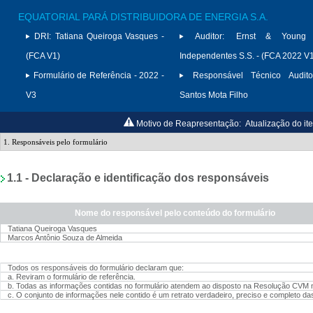
EQUATORIAL PARÁ DISTRIBUIDORA DE ENERGIA S.A.
DRI:
Tatiana Queiroga Vasques -
Auditor:
Ernst & Young A
(FCA V1)
Independentes S.S. - (FCA 2022 V
Formulário de Referência - 2022 -
Responsável Técnico Audito
V3
Santos Mota Filho
Motivo de Reapresentação:
Atualização do it