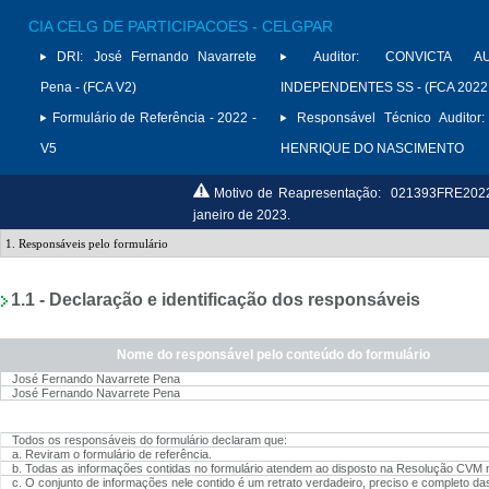
CIA CELG DE PARTICIPACOES - CELGPAR
DRI:
José Fernando Navarrete
Auditor:
CONVICTA AU
Pena - (FCA V2)
INDEPENDENTES SS - (FCA 2022
Formulário de Referência - 2022 -
Responsável Técnico Auditor:
V5
HENRIQUE DO NASCIMENTO
Motivo de Reapresentação:
021393FRE20222
janeiro de 2023.