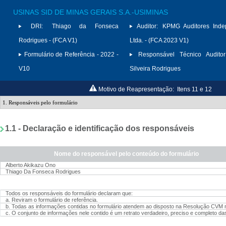
USINAS SID DE MINAS GERAIS S.A.-USIMINAS
DRI:
Thiago da Fonseca
Auditor:
KPMG Auditores Inde
Rodrigues - (FCA V1)
Ltda. - (FCA 2023 V1)
Formulário de Referência - 2022 -
Responsável Técnico Auditor
V10
Silveira Rodrigues
Motivo de Reapresentação:
Itens 11 e 12