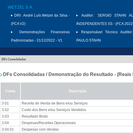
WETZEL S.A.
DRI:
André Luís Wetzel da Silva -
Auditor:
SERGIO STAHN A
(FCA V2)
INDEPENDENTES SS - (FCA 2022
Demonstrações Financeiras
Responsável Técnico Auditor:
Padronizadas - 31/12/2022 - V1
PAULO STAHN