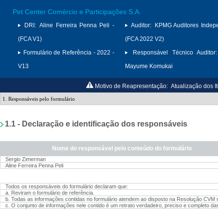
Pet Center Comércio e Participações S.A.
DRI:
Aline Ferreira Penna Peli -
Auditor:
KPMG Auditores Indep
(FCA V1)
(FCA 2022 V2)
Formulário de Referência - 2022 -
Responsável Técnico Auditor:
V13
Mayume Komukai
Motivo de Reapresentação:
Atualização dos It