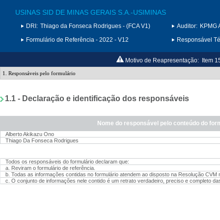
USINAS SID DE MINAS GERAIS S.A.-USIMINAS
DRI:
Thiago da Fonseca Rodrigues - (FCA V1)
Auditor:
KPMG A
Formulário de Referência - 2022 - V12
Responsável Téc
Motivo de Reapresentação:
Item 1