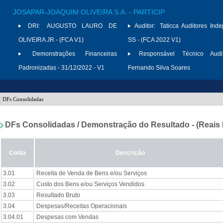
JOSAPAR-JOAQUIM OLIVEIRA S.A. - PARTICIP
DRI:
AUGUSTO LAURO DE
Auditor:
Taticca Auditores Ind
OLIVEIRA JR - (FCA V1)
SS - (FCA 2022 V1)
Demonstrações Financeiras
Responsável Técnico Audit
Padronizadas - 31/12/2022 - V1
Fernando Silva Soares