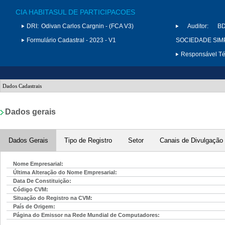
CIA HABITASUL DE PARTICIPACOES
DRI:
Odivan Carlos Cargnin - (FCA V3)
Auditor:
B
Formulário Cadastral - 2023 - V1
SOCIEDADE SIMP
Responsável Téc