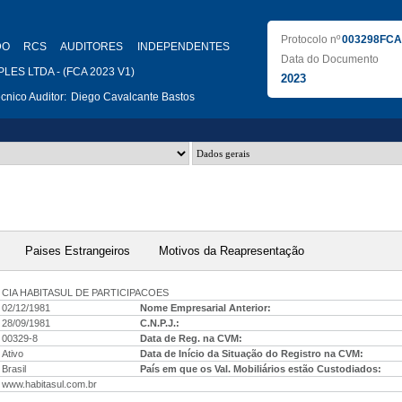
Protocolo nº
003298FCA
DO RCS AUDITORES INDEPENDENTES
Data do Documento
LES LTDA - (FCA 2023 V1)
2023
nico Auditor:
Diego Cavalcante Bastos