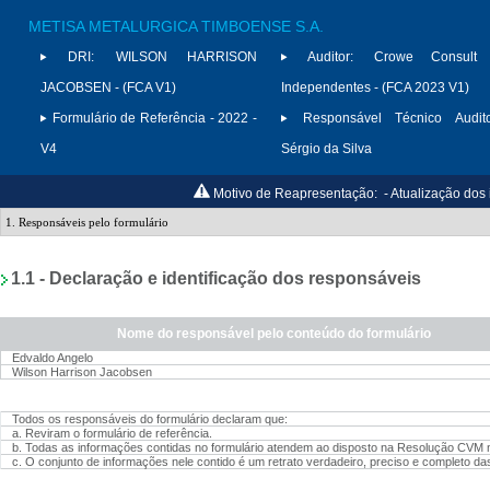
METISA METALURGICA TIMBOENSE S.A.
DRI:
WILSON HARRISON
Auditor:
Crowe Consult A
JACOBSEN - (FCA V1)
Independentes - (FCA 2023 V1)
Formulário de Referência - 2022 -
Responsável Técnico Audito
V4
Sérgio da Silva
Motivo de Reapresentação:
- Atualização dos 