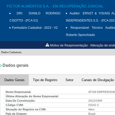
FICTOR ALIMENTOS S.A. - EM RECUPERAÇÃO JUDICIAL
DRI:
DANILO RODRIGO
Auditor:
ERNST & YOUNG A
CISOTTO - (FCA V1)
INDEPENDENTES S.S. - (FCA 202
Formulário Cadastral - 2023 - V2
Responsável Técnico Auditor
Roberto Sponchiado
Motivo de Reapresentação:
Alteração de end