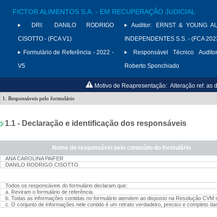
FICTOR ALIMENTOS S.A. - EM RECUPERAÇÃO JUDICIAL
DRI:
DANILO RODRIGO
Auditor:
ERNST & YOUNG A
CISOTTO - (FCA V1)
INDEPENDENTES S.S. - (FCA 202
Formulário de Referência - 2022 -
Responsável Técnico Auditor
V5
Roberto Sponchiado
Motivo de Reapresentação:
Alteração ref. a