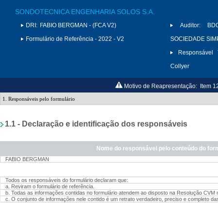
SONDOTECNICA ENGENHARIA SOLOS S.A.
DRI:
FABIO BERGMAN - (FCA V2)
Auditor:
BD
Formulário de Referência - 2022 - V2
SOCIEDADE SIMP
Responsável T
Collyer
Motivo de Reapresentação:
Item 1