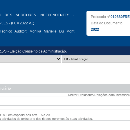
O RCS AUDITORES INDEPENDENTES -
Protocolo nº
010880FRE
LES - (FCA 2022 V1)
Data do Documento
2022
écnico Auditor:
Monika Marielle Du Mont
2.5/6 - Eleição Conselho de Administração.