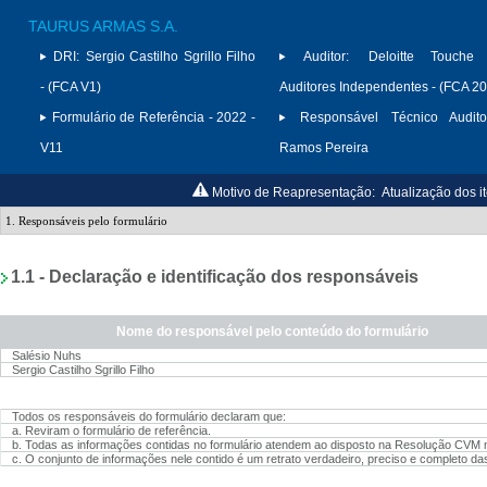
TAURUS ARMAS S.A.
DRI:
Sergio Castilho Sgrillo Filho
Auditor:
Deloitte Touche
- (FCA V1)
Auditores Independentes - (FCA 2
Formulário de Referência - 2022 -
Responsável Técnico Audito
V11
Ramos Pereira
Motivo de Reapresentação:
Atualização dos it