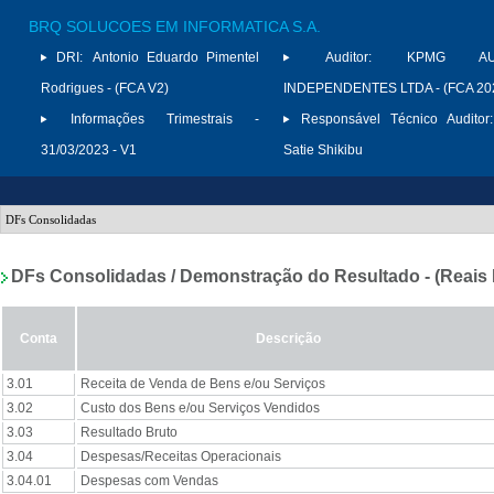
BRQ SOLUCOES EM INFORMATICA S.A.
DRI:
Antonio Eduardo Pimentel
Auditor:
KPMG AUD
Rodrigues - (FCA V2)
INDEPENDENTES LTDA - (FCA 20
Informações Trimestrais -
Responsável Técnico Auditor:
31/03/2023 - V1
Satie Shikibu