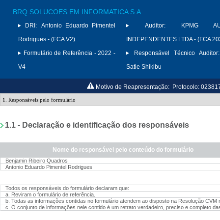
BRQ SOLUCOES EM INFORMATICA S.A.
DRI:
Antonio Eduardo Pimentel
Auditor:
KPMG AUD
Rodrigues - (FCA V2)
INDEPENDENTES LTDA - (FCA 20
Formulário de Referência - 2022 -
Responsável Técnico Auditor:
V4
Satie Shikibu
Motivo de Reapresentação:
Protocolo: 02381