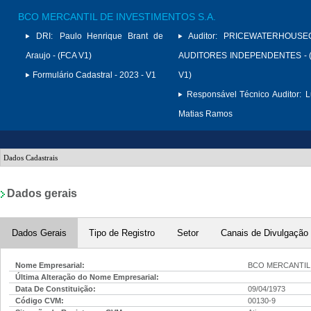
BCO MERCANTIL DE INVESTIMENTOS S.A.
DRI:
Paulo Henrique Brant de
Auditor:
PRICEWATERHOUSE
Araujo - (FCA V1)
AUDITORES INDEPENDENTES - (
Formulário Cadastral - 2023 - V1
V1)
Responsável Técnico Auditor:
L
Matias Ramos