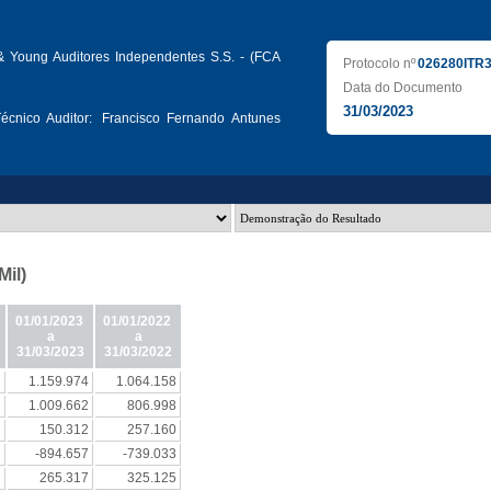
& Young Auditores Independentes S.S. - (FCA
Protocolo nº
026280ITR
Data do Documento
31/03/2023
écnico Auditor:
Francisco Fernando Antunes