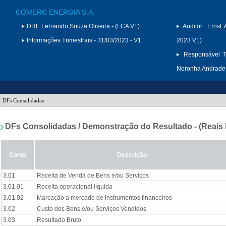
COMERC ENERGIA S.A.
DRI:
Fernando Souza Oliveira - (FCA V1)
Auditor:
Ernst 
Informações Trimestrais - 31/03/2023 - V1
2023 V1)
Responsável T
Noronha Andrade