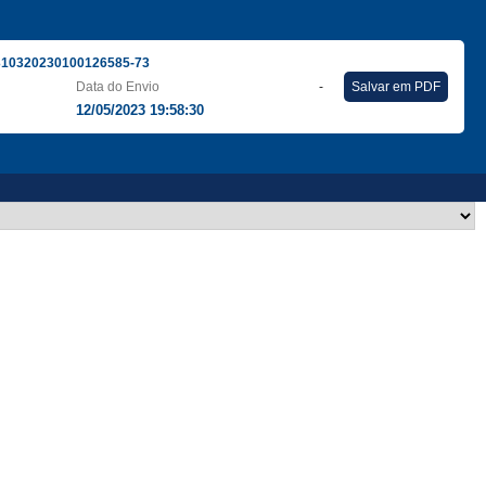
310320230100126585-73
Data do Envio
-
Salvar em PDF
12/05/2023 19:58:30