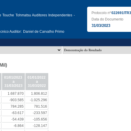
Protocolo nº
022691ITR
te Touche Tohmatsu Auditores Independentes -
Data do Documento
31/03/2023
nico Auditor:
Daniel de Carvalho Primo