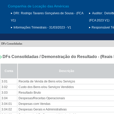
Companhia de Locação das Américas
DRI:
Rodrigo Tavares Gonçalves de Sousa - (FCA
Auditor:
Deloit
V1)
(FCA 2023 V1)
Informações Trimestrais - 31/03/2023 - V1
Responsável Téc