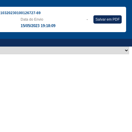
310320230100126727-69
Data do Envio
-
Salvar em PDF
15/05/2023 19:18:09