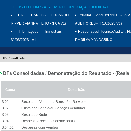
HOTEIS OTHON S.A. - EM RECUPERAÇÃO JUDICIAL
DRI:
CARLOS EDUARDO
Auditor:
MANDARINO & ASS
RIPPER VIANNA FILHO - (FCA V1)
AUDITORES - (FCA 2023 V1)
Informações Trimestrais -
Responsável Técnico Auditor:
H
31/03/2023 - V1
DA SILVA MANDARINO