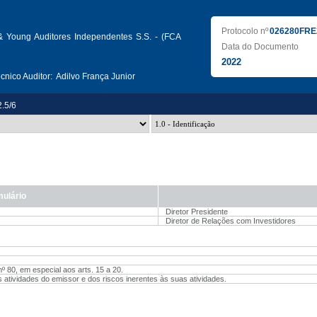
Protocolo nº
026280FRE
& Young Auditores Independentes S.S. - (FCA
Data do Documento
2022
nico Auditor:
Adilvo França Junior
2.5/6