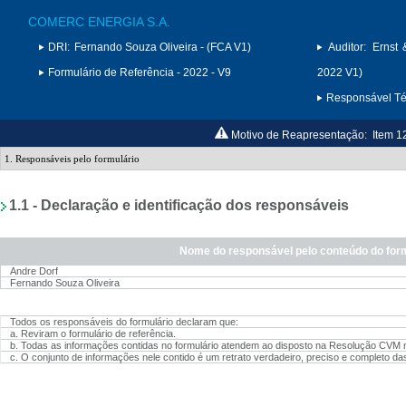
COMERC ENERGIA S.A.
DRI:
Fernando Souza Oliveira - (FCA V1)
Auditor:
Ernst 
Formulário de Referência - 2022 - V9
2022 V1)
Responsável Téc
Motivo de Reapresentação:
Item 1