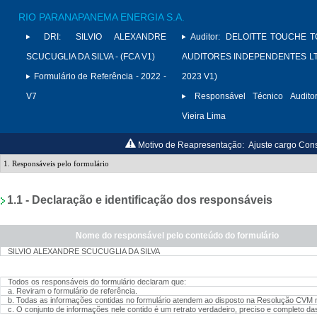
RIO PARANAPANEMA ENERGIA S.A.
DRI:
SILVIO ALEXANDRE
Auditor:
DELOITTE TOUCHE 
SCUCUGLIA DA SILVA - (FCA V1)
AUDITORES INDEPENDENTES LTD
Formulário de Referência - 2022 -
2023 V1)
V7
Responsável Técnico Auditor
Vieira Lima
Motivo de Reapresentação:
Ajuste cargo Con