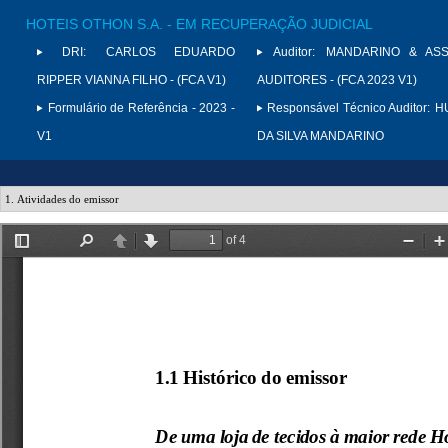
HOTEIS OTHON S.A. - EM RECUPERAÇÃO JUDICIAL
DRI:
CARLOS EDUARDO
Auditor:
MANDARINO & ASS
RIPPER VIANNA FILHO - (FCA V1)
AUDITORES - (FCA 2023 V1)
Formulário de Referência - 2023 -
Responsável Técnico Auditor:
H
V1
DA SILVA MANDARINO