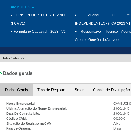
CAMBUCI S.A.
DRI:
ROBERTO ESTEFANO -
Auditor:
GF AUD
(FCA V1)
INDEPENDENTES - (FCA 2023 V1
Formulário Cadastral - 2023 - V1
Responsável Técnico Audito
Antonio Gouvêa de Azevedo