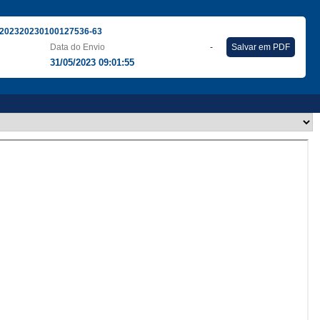
202320230100127536-63
Data do Envio
-
Salvar em PDF
31/05/2023 09:01:55