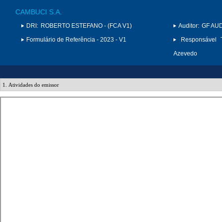
CAMBUCI S.A.
DRI:
ROBERTO ESTEFANO - (FCA V1)
Auditor:
GF AUD
Formulário de Referência - 2023 - V1
Responsável T
Azevedo