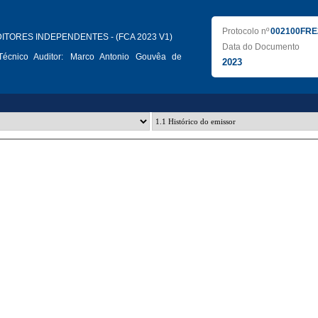
Protocolo nº
002100FRE
ITORES INDEPENDENTES - (FCA 2023 V1)
Data do Documento
écnico Auditor:
Marco Antonio Gouvêa de
2023