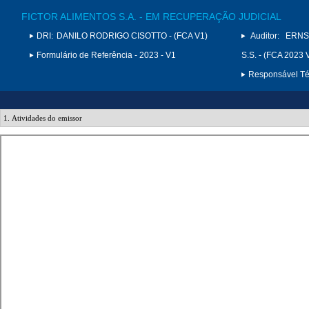
FICTOR ALIMENTOS S.A. - EM RECUPERAÇÃO JUDICIAL
DRI:
DANILO RODRIGO CISOTTO - (FCA V1)
Auditor:
ERNS
Formulário de Referência - 2023 - V1
S.S. - (FCA 2023 
Responsável Téc