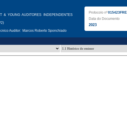
Protocolo nº
015423FRE
T & YOUNG AUDITORES INDEPENDENTES
Data do Documento
V2)
2023
nico Auditor:
Marcos Roberto Sponchiado