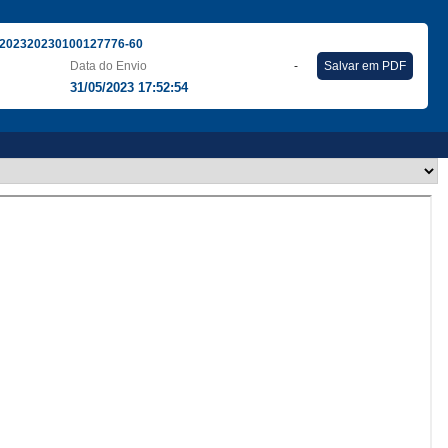
202320230100127776-60
Data do Envio
-
Salvar em PDF
31/05/2023 17:52:54