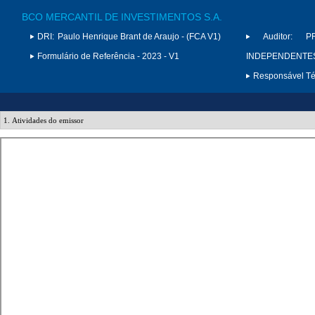
BCO MERCANTIL DE INVESTIMENTOS S.A.
DRI:
Paulo Henrique Brant de Araujo - (FCA V1)
Auditor:
P
Formulário de Referência - 2023 - V1
INDEPENDENTES 
Responsável Téc