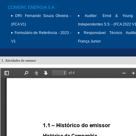
COMERC ENERGIA S.A.
DRI:
Fernando Souza Oliveira -
Auditor:
Ernst & Young A
(FCA V1)
Independentes S.S. - (FCA 2022 V
Formulário de Referência - 2023 -
Responsável Técnico Audito
V1
França Junior