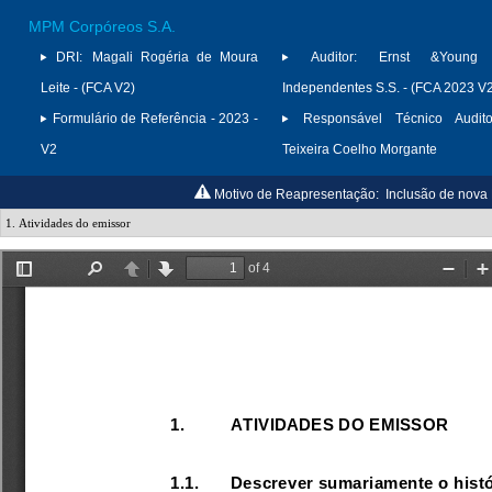
MPM Corpóreos S.A.
DRI:
Magali Rogéria de Moura
Auditor:
Ernst &Young A
Leite - (FCA V2)
Independentes S.S. - (FCA 2023 V
Formulário de Referência - 2023 -
Responsável Técnico Audito
V2
Teixeira Coelho Morgante
Motivo de Reapresentação:
Inclusão de nova 