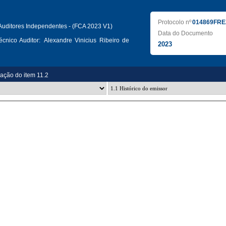
Protocolo nº
014869FRE
uditores Independentes - (FCA 2023 V1)
Data do Documento
cnico Auditor:
Alexandre Vinicius Ribeiro de
2023
zação do item 11.2