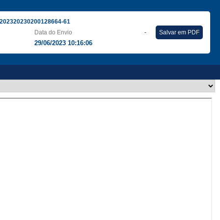
202320230200128664-61
Data do Envio
-
Salvar em PDF
29/06/2023 10:16:06