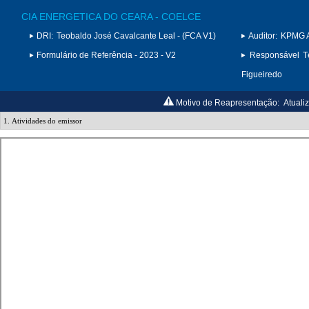
CIA ENERGETICA DO CEARA - COELCE
DRI:
Teobaldo José Cavalcante Leal - (FCA V1)
Auditor:
KPMG A
Formulário de Referência - 2023 - V2
Responsável Té
Figueiredo
Motivo de Reapresentação:
Atuali