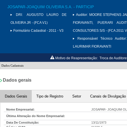
JOSAPAR-JOAQUIM OLIVEIRA S.A. - PARTICIP
DRI:
AUGUSTO LAURO DE
Auditor:
MOORE STEPHENS JAR
OLIVEIRA JR - (FCA V1)
FIORAVANTI, PUERARI AUD
Formulário Cadastral - 2011 - V3
CONSULTORES S/S - (FCA 2011 V
Responsável Técnico Auditor:
LAURIMAR FIORAVANTI
Motivo de Reapresentação:
Troca de Auditore