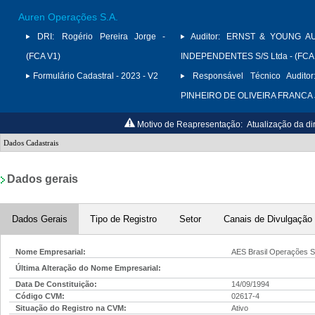
Auren Operações S.A.
DRI:
Rogério Pereira Jorge -
Auditor:
ERNST & YOUNG A
(FCA V1)
INDEPENDENTES S/S Ltda - (FCA
Formulário Cadastral - 2023 - V2
Responsável Técnico Auditor
PINHEIRO DE OLIVEIRA FRANCA
Motivo de Reapresentação:
Atualização da d