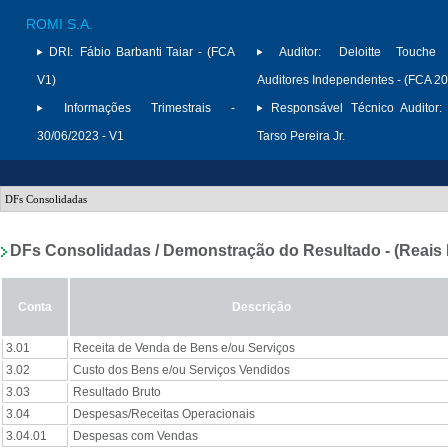
ROMI S.A.
DRI:
Fábio Barbanti Taiar - (FCA
Auditor:
Deloitte Touche
V1)
Auditores Independentes - (FCA 2
Informações Trimestrais -
Responsável Técnico Auditor:
30/06/2023 - V1
Tarso Pereira Jr.