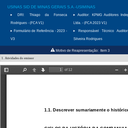
USINAS SID DE MINAS GERAIS S.A.-USIMINAS
DRI:
Thiago da Fonseca
Auditor:
KPMG Auditores Inde
Rodrigues - (FCA V1)
Ltda. - (FCA 2023 V1)
Formulário de Referência - 2023 -
Responsável Técnico Auditor
V3
Silveira Rodrigues
Motivo de Reapresentação:
Item 3