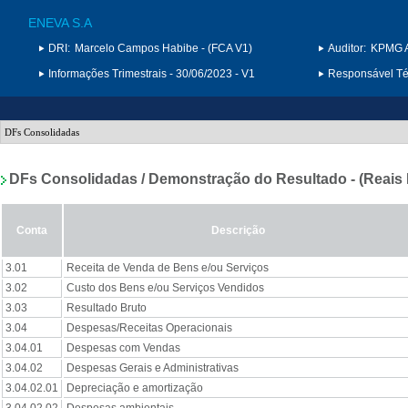
ENEVA S.A
DRI:
Marcelo Campos Habibe - (FCA V1)
Auditor:
KPMG A
Informações Trimestrais - 30/06/2023 - V1
Responsável Téc