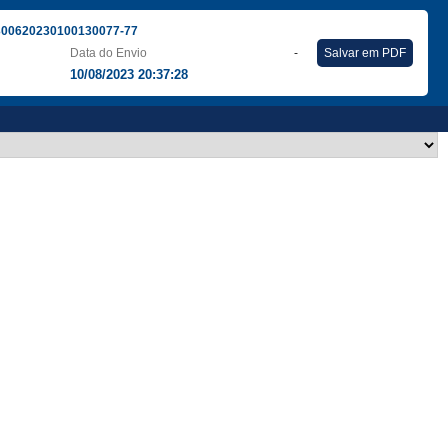
300620230100130077-77
Data do Envio
-
Salvar em PDF
10/08/2023 20:37:28