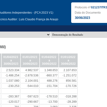
Protocolo nº
021237ITR
uditores Independentes - (FCA 2023 V1)
Data do Documento
30/06/2023
nico Auditor:
Luis Claudio França de Araujo