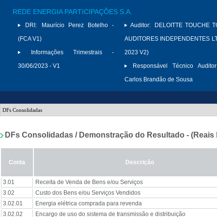
REDE ENERGIA PARTICIPAÇÕES S.A.
DRI:
Maurício Perez Botelho -
Auditor:
DELOITTE TOUCHE 
(FCA V1)
AUDITORES INDEPENDENTES LTD
Informações Trimestrais -
2023 V2)
30/06/2023 - V1
Responsável Técnico Auditor
Carlos Brandão de Sousa