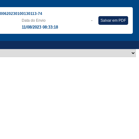
300620230100130113-74
Data do Envio
-
Salvar em PDF
11/08/2023 08:33:18