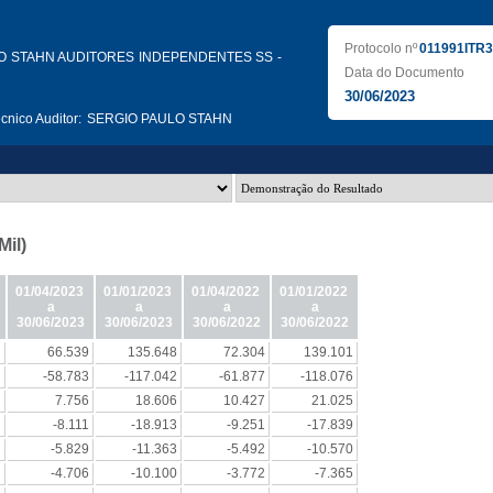
Protocolo nº
011991ITR
O STAHN AUDITORES INDEPENDENTES SS -
Data do Documento
30/06/2023
nico Auditor:
SERGIO PAULO STAHN