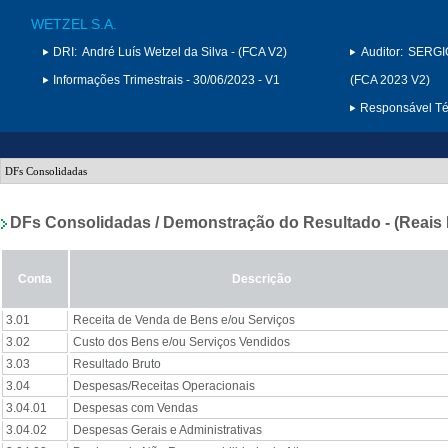
WETZEL S.A.
DRI:
André Luís Wetzel da Silva - (FCA V2)
Auditor:
SERGI
Informações Trimestrais - 30/06/2023 - V1
(FCA 2023 V2)
Responsável Téc