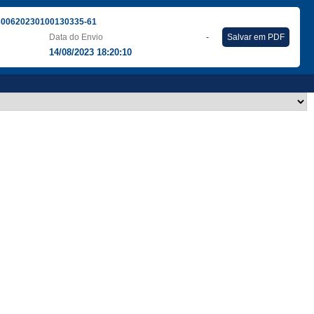
300620230100130335-61
Data do Envio
-
Salvar em PDF
14/08/2023 18:20:10