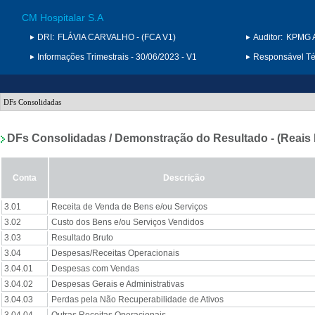
CM Hospitalar S.A
DRI:
FLÁVIA CARVALHO - (FCA V1)
Auditor:
KPMG A
Informações Trimestrais - 30/06/2023 - V1
Responsável Téc