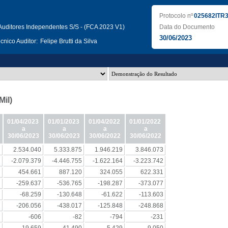
Protocolo nº
025682ITR
uditores Independentes S/S - (FCA 2023 V1)
Data do Documento
30/06/2023
nico Auditor:
Felipe Brutti da Silva